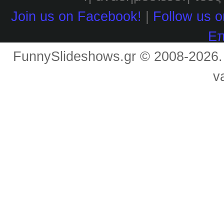
Join us on Facebook!
|
Follow us o
Επ
FunnySlideshows.gr © 2008-2026
v