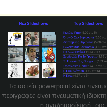
Νέα Slideshows
Top Slideshows
Κινέζικο Ρητό
(5.00 στα 5)
Όταν Οι Σεφ Βαριούνται
(5.00 στα
Διαστημικός Περίπατος
(5.00 στα 
Γνωρίζοντας Τον Κόσμο
(4.89 στα
Για Καλοφαγάδες
(4.83 στα 5)
Συμβουλές Για Το Γραφε...
(4.75 σ
Τα Γραφεία Της Google ...
(4.71 στ
Στρατιωτική Σύνταξη
(4.67 στα 5)
Η Εξομολόγηση
(4.60 στα 5)
Η Κότα
(4.57 στα 5)
Τα αστεία powerpoint είναι πνευμ
περιγραφές είναι πνευματική ιδιοκτ
η αναδημοσίευσή τους χ