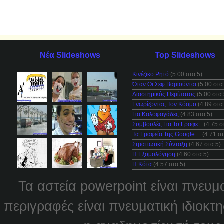
Νέα Slideshows
Top Slideshows
Κινέζικο Ρητό
(5.00 στα 5)
Όταν Οι Σεφ Βαριούνται
(5.00 στα
Διαστημικός Περίπατος
(5.00 στα 
Γνωρίζοντας Τον Κόσμο
(4.89 στα
Για Καλοφαγάδες
(4.83 στα 5)
Συμβουλές Για Το Γραφε...
(4.75 σ
Τα Γραφεία Της Google ...
(4.71 στ
Στρατιωτική Σύνταξη
(4.67 στα 5)
Η Εξομολόγηση
(4.60 στα 5)
Η Κότα
(4.57 στα 5)
Τα αστεία powerpoint είναι πνευμ
περιγραφές είναι πνευματική ιδιοκτ