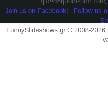
η αναδημοσίευσή τους χ
Join us on Facebook!
|
Follow us o
Επ
FunnySlideshows.gr © 2008-2026
v