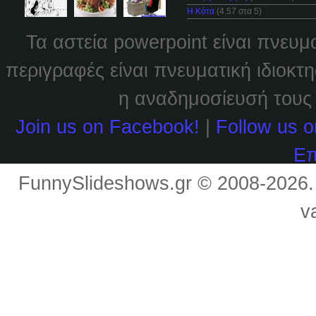
Η Κότα
(4.57 στα 5)
Τα αστεία powerpoint είναι πνευμ
περιγραφές είναι πνευματική ιδιοκτ
η αναδημοσίευσή τους χ
Join us on Facebook!
|
Follow us o
Επ
FunnySlideshows.gr © 2008-2026
v