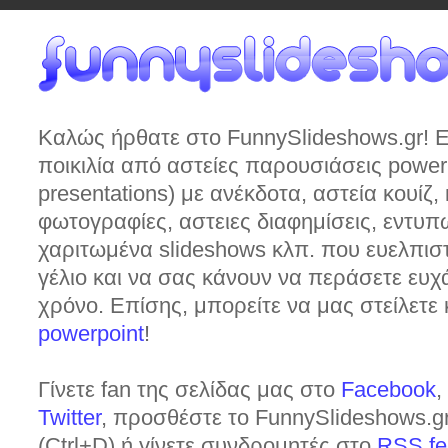
Καλώς ήρθατε στο FunnySlideshows.gr! Ε
ποικιλία από αστείες παρουσιάσεις power
presentations) με ανέκδοτα, αστεία κουίζ, 
φωτογραφίες, αστειες διαφημίσεις, εντυ
χαριτωμένα slideshows κλπ. που ευελπι
γέλιο και να σας κάνουν να περάσετε ευχ
χρόνο. Επίσης, μπορείτε να μας στείλετε 
powerpoint
!
Γίνετε fan της σελίδας μας στο
Facebook
,
Twitter
, προσθέστε το FunnySlideshows.
(Ctrl+D) ή γίνετε συνδρομητές στο
RSS fe