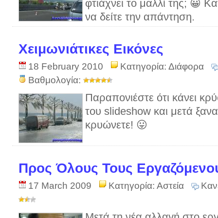
φτιάχνει το μαλλί της; 😀 Κ
να δείτε την απάντηση.
Χειμωνιάτικες Εικόνες
18 February 2010
Κατηγορία:
Διάφορα
Βαθμολογία:
Παραπονιέστε ότι κάνει κρύ
του slideshow και μετά ξαν
κρυώνετε! 😛
Προς Όλους Τους Εργαζόμενο
17 March 2009
Κατηγορία:
Αστεία
Καν
Μετά τη νέα αλλαγή στο ερ