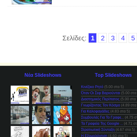
Σελίδες:
1
2
3
4
5
Νέα Slideshows
Top Slideshows
Κινέζικο Ρητό
(5.00 στα 5)
Όταν Οι Σεφ Βαριούνται
(5.00 στα
Διαστημικός Περίπατος
(5.00 στα 
Γνωρίζοντας Τον Κόσμο
(4.89 στα
Για Καλοφαγάδες
(4.83 στα 5)
Συμβουλές Για Το Γραφε...
(4.75 σ
Τα Γραφεία Της Google ...
(4.71 στ
Στρατιωτική Σύνταξη
(4.67 στα 5)
Η Εξομολόγηση
(4.60 στα 5)