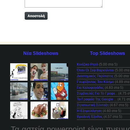
Νέα Slideshows
Top Slideshows
Κινέζικο Ρητό
(5.00 στα 5)
Όταν Οι Σεφ Βαριούνται
(5.00 στα
Διαστημικός Περίπατος
(5.00 στα 
Γνωρίζοντας Τον Κόσμο
(4.89 στα
Για Καλοφαγάδες
(4.83 στα 5)
Συμβουλές Για Το Γραφε...
(4.75 σ
Τα Γραφεία Της Google ...
(4.71 στ
Στρατιωτική Σύνταξη
(4.67 στα 5)
Η Εξομολόγηση
(4.60 στα 5)
Βραδινή Έξοδος
(4.57 στα 5)
Τα αστεία powerpoint είναι πνευμ