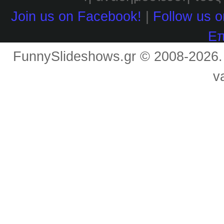
Join us on Facebook!
|
Follow us o
Επ
FunnySlideshows.gr © 2008-2026
v