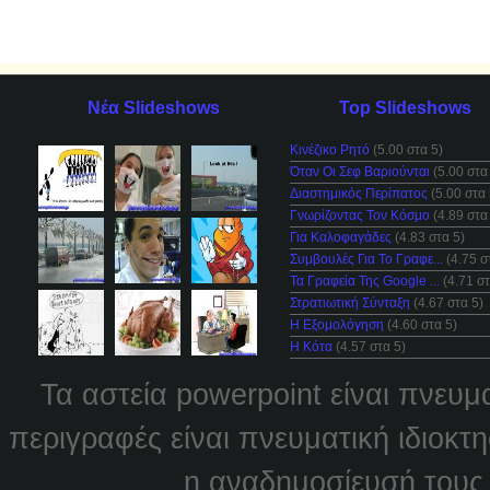
Νέα Slideshows
Top Slideshows
Κινέζικο Ρητό
(5.00 στα 5)
Όταν Οι Σεφ Βαριούνται
(5.00 στα
Διαστημικός Περίπατος
(5.00 στα 
Γνωρίζοντας Τον Κόσμο
(4.89 στα
Για Καλοφαγάδες
(4.83 στα 5)
Συμβουλές Για Το Γραφε...
(4.75 σ
Τα Γραφεία Της Google ...
(4.71 στ
Στρατιωτική Σύνταξη
(4.67 στα 5)
Η Εξομολόγηση
(4.60 στα 5)
Η Κότα
(4.57 στα 5)
Τα αστεία powerpoint είναι πνευμ
περιγραφές είναι πνευματική ιδιοκτ
η αναδημοσίευσή τους χ