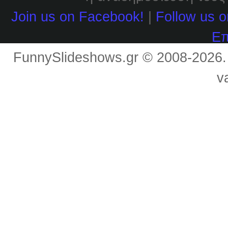
Join us on Facebook!
|
Follow us o
Επ
FunnySlideshows.gr © 2008-2026
v