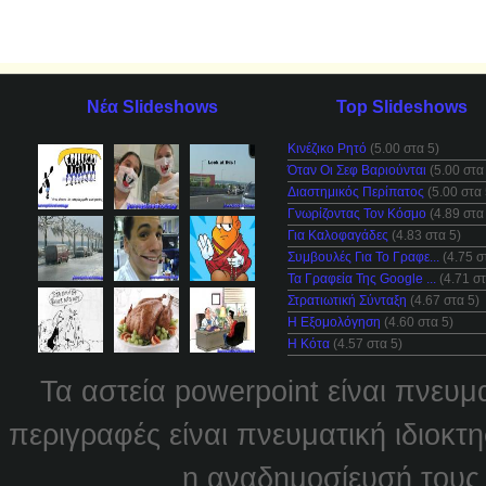
Νέα Slideshows
Top Slideshows
Κινέζικο Ρητό
(5.00 στα 5)
Όταν Οι Σεφ Βαριούνται
(5.00 στα
Διαστημικός Περίπατος
(5.00 στα 
Γνωρίζοντας Τον Κόσμο
(4.89 στα
Για Καλοφαγάδες
(4.83 στα 5)
Συμβουλές Για Το Γραφε...
(4.75 σ
Τα Γραφεία Της Google ...
(4.71 στ
Στρατιωτική Σύνταξη
(4.67 στα 5)
Η Εξομολόγηση
(4.60 στα 5)
Η Κότα
(4.57 στα 5)
Τα αστεία powerpoint είναι πνευμ
περιγραφές είναι πνευματική ιδιοκτ
η αναδημοσίευσή τους χ