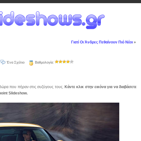
Γιατί Οι Άνδρες Πεθαίνουν Πιό Νέοι
»
Ένα Σχόλιο
Βαθμολογία:
α δώρα που πήραν στις συζύγους τους.
Κάντε κλικ στην εικόνα για να διαβάσετε
oint Slideshow.