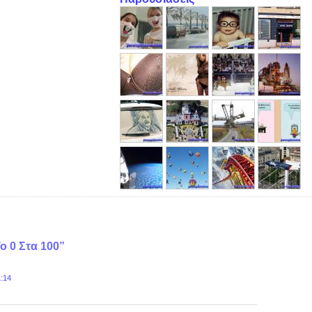
ο 0 Στα 100”
1:14