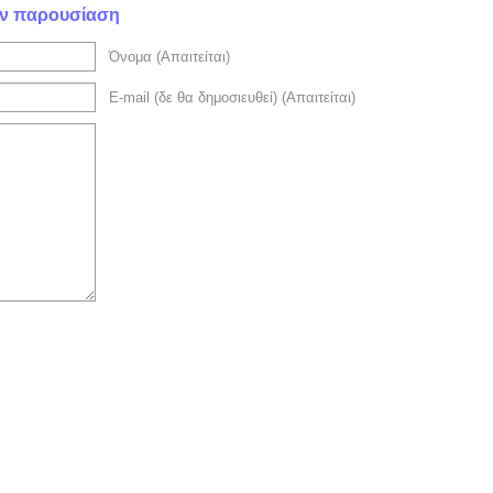
την παρουσίαση
Όνομα (Απαιτείται)
E-mail (δε θα δημοσιευθεί) (Απαιτείται)