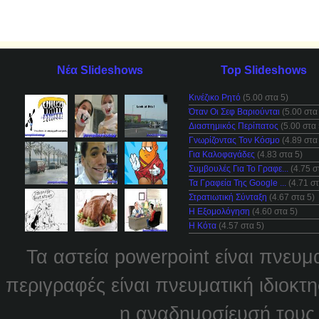
Νέα Slideshows
Top Slideshows
Κινέζικο Ρητό
(5.00 στα 5)
Όταν Οι Σεφ Βαριούνται
(5.00 στα
Διαστημικός Περίπατος
(5.00 στα 
Γνωρίζοντας Τον Κόσμο
(4.89 στα
Για Καλοφαγάδες
(4.83 στα 5)
Συμβουλές Για Το Γραφε...
(4.75 σ
Τα Γραφεία Της Google ...
(4.71 στ
Στρατιωτική Σύνταξη
(4.67 στα 5)
Η Εξομολόγηση
(4.60 στα 5)
Η Κότα
(4.57 στα 5)
Τα αστεία powerpoint είναι πνευμ
περιγραφές είναι πνευματική ιδιοκτ
η αναδημοσίευσή τους χ