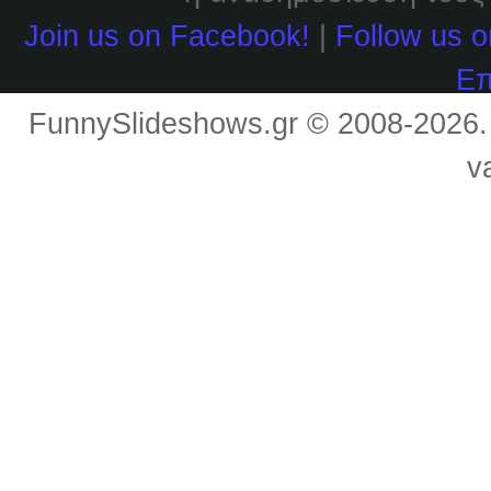
Join us on Facebook!
|
Follow us o
Επ
FunnySlideshows.gr © 2008-2026
v